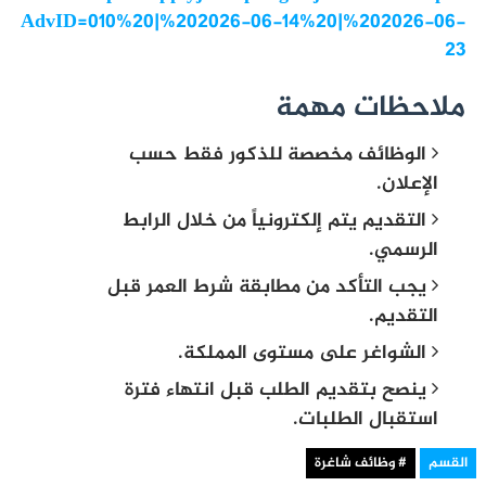
AdvID=010%20|%202026-06-14%20|%202026-06-
23
ملاحظات مهمة
الوظائف مخصصة للذكور فقط حسب
الإعلان.
التقديم يتم إلكترونياً من خلال الرابط
الرسمي.
يجب التأكد من مطابقة شرط العمر قبل
التقديم.
الشواغر على مستوى المملكة.
ينصح بتقديم الطلب قبل انتهاء فترة
استقبال الطلبات.
القسم
# وظائف شاغرة