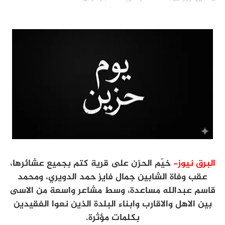
البرق نيوز-
خيّم الحزن على قرية كتم بجميع عشائرها،
عقب وفاة الشابين جمال فايز حمد الدويري، ومحمد
قاسم عبدالله مساعدة، وسط مشاعر واسعة من الاسى
بين الاهل والاقارب وابناء البلدة الذين نعوا الفقيدين
بكلمات مؤثرة.