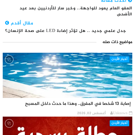
أحدث مقالة
العفو العام يعود للواجهة.. وخبر سار للأردنيين بعد عيد
الأضحى
مقال أقدم
جدل علمي جديد .. هل تؤثر إضاءة LED على صحة الإنسان؟
مواضيع ذات صله
أخبار الأردن
إصابة 13 شخصا في المفرق.. وهذا ما حدث داخل المسبح
Unknown
أغسطس 02, 2026
أخبار الأردن