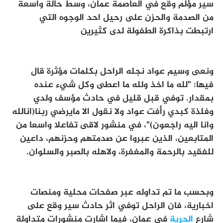
سير مؤلم وقع في العاصمة عمان، وسط حالة واسعة
من الصدمة والحزن على رحيل احد الوجوه التي
ارتبطت بذاكرة الطفولة لدى كثيرين
ونعى وسيم عواد نجله الراحل بكلمات مؤثرة قال
فيها: "لله ما اخذ ولله ما اعطى وكل شيء عنده
بمقدار. توفي قبل قليل في حادث مؤسف ولدي
وفلذة كبدي رأفت عواد ولا نقول الا مايرضي ربنا(انالله
وانا اليه راجعون)"، في منشور لاقى تفاعلا واسعا من
المتابعين، الذين عبروا عن صدمتهم وحزنهم، داعين
للفقيد بالرحمة والمغفرة، ولاهله بالصبر والسلوان.
وبحسب ما تم تداوله عبر صفحات محلية ومنصات
اخبارية، فان الراحل توفي اثر حادث سير وقع على
شارع
الحرية
في عمان، فيما اشارت منشورات متداولة